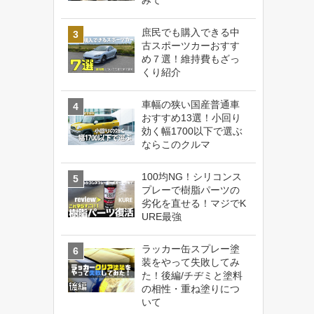
庶民でも購入できる中
古スポーツカーおすす
め７選！維持費もざっ
くり紹介
車幅の狭い国産普通車
おすすめ13選！小回り
効く幅1700以下で選ぶ
ならこのクルマ
100均NG！シリコンス
プレーで樹脂パーツの
劣化を直せる！マジでK
URE最強
ラッカー缶スプレー塗
装をやって失敗してみ
た！後編/チヂミと塗料
の相性・重ね塗りにつ
いて