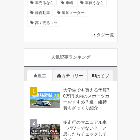
車売るなら
車幅
車買うなら
軽自動車
追加メーター
高く売るコツ
タグ一覧
人気記事ランキング
殿堂
カテゴリー
はてブ
大学生でも買える予算7
0万円以内のスポーツカ
ーおすすめ７選！維持
費もざっくり紹介
多走行のマニュアル車
「パワーでない？」と
思ったらチェックして
みて