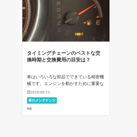
タイミングチェーンのベストな交
換時期と交換費用の目安は？
車はいろいろな部品でできている精密機
械です。エンジンを動かすために重要な
部品のひとつにタイミングチェーンとい
2018/08/13
う […]
車のメンテナンス
mii