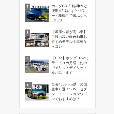
ホンダCR-Z 前期zf1と
後期zf2違いは？パワ
ー・駆動性で選ぶなら
〇〇型！
【着座位置が高い車】
目線の高い軽自動車お
すすめモデル６車種な
らコレ
【CRZ】ホンダCR-Zに
乗って３カ月経ったの
でメリットデメリット
をお話します
全長4500mm以下の国
産車６選！SUV・セダ
ン・ステーションワゴ
ンでおすすめは？