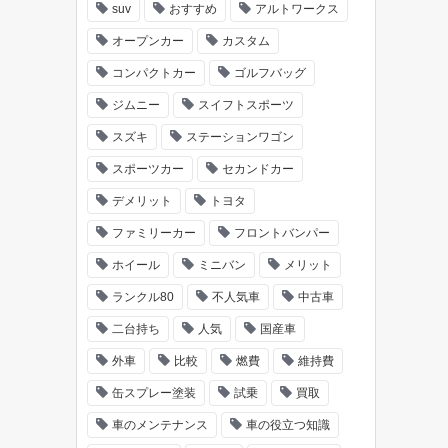
suv
おすすめ
アルトワークス
オープンカー
カスタム
コンパクトカー
ゴルフバッグ
ジムニー
スイフトスポーツ
スズキ
ステーションワゴン
スポーツカー
セカンドカー
デメリット
トヨタ
ファミリーカー
フロントバンパー
ホイール
ミニバン
メリット
ランクル80
不人気車
中古車
二台持ち
人気
国産車
外車
比較
燃費
維持費
缶スプレー塗装
試乗
買取
車のメンテナンス
車の役立つ知識