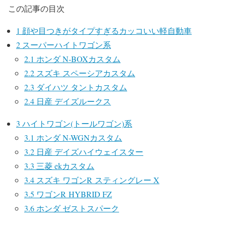
この記事の目次
1
顔や目つきがタイプすぎるカッコいい軽自動車
2
スーパーハイトワゴン系
2.1
ホンダ N-BOXカスタム
2.2
スズキ スペーシアカスタム
2.3
ダイハツ タントカスタム
2.4
日産 デイズルークス
3
ハイトワゴン(トールワゴン)系
3.1
ホンダ N-WGNカスタム
3.2
日産 デイズハイウェイスター
3.3
三菱 ekカスタム
3.4
スズキ ワゴンR スティングレー X
3.5
ワゴンR HYBRID FZ
3.6
ホンダ ゼストスパーク