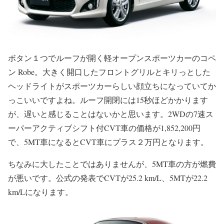
ボタン１つでルーフが開く軽オープンスポーツカーのコペ
ン Robe。大きく開口したフロントグリルとキリっとした
ヘッドライトがスポーツカーらしい顔立ちになっていてか
っこいいですよね。ルーフ開閉には15秒ほどかかります
が、遅いと感じることはないかと思います。2WDの7速ス
ーパーアクティブシフト付CVT車の価格が1,852,200円
で、5MT車になるとCVT車にプラス２万円となります。
ちなみに大したことではありませんが、5MT車の方が燃費
が悪いです。公式の発表でCVTが25.2 km/L、5MTが22.2
km/Lになります。