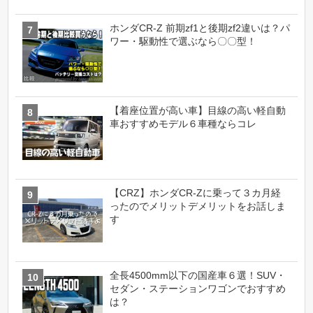
ホンダCR-Z 前期zf1と後期zf2違いは？パ
ワー・駆動性で選ぶなら〇〇型！
【着座位置が高い車】目線の高い軽自動
車おすすめモデル６車種ならコレ
【CRZ】ホンダCR-Zに乗って３カ月経
ったのでメリットデメリットをお話しま
す
全長4500mm以下の国産車６選！SUV・
セダン・ステーションワゴンでおすすめ
は？