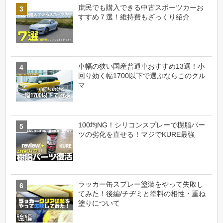
庶民でも購入できる中古スポーツカーお
すすめ７選！維持費もざっくり紹介
車幅の狭い国産普通車おすすめ13選！小
回り効く幅1700以下で選ぶならこのクル
マ
100均NG！シリコンスプレーで樹脂パー
ツの劣化を直せる！マジでKURE最強
ラッカー缶スプレー塗装をやって失敗し
てみた！後編/チヂミと塗料の相性・重ね
塗りについて