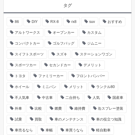
タグ
86
DIY
RX-8
rx8
suv
おすすめ
アルトワークス
オープンカー
カスタム
コンパクトカー
ゴルフバッグ
ジムニー
スイフトスポーツ
スズキ
ステーションワゴン
スポーツカー
セカンドカー
デメリット
トヨタ
ファミリーカー
フロントバンパー
ホイール
ミニバン
メリット
ランクル80
不人気車
中古車
二台持ち
人気
国産車
外車
比較
燃費
維持費
缶スプレー塗装
試乗
買取
車のメンテナンス
車の役立つ知識
車売るなら
車幅
車買うなら
軽自動車