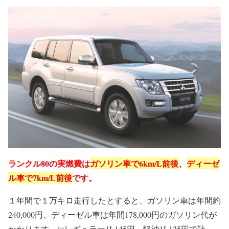
ランクル80の実燃費は
ガソリン車で6km/L前後
、
ディーゼ
ル車で7km/L前後
です。
１年間で１万キロ走行したとすると、ガソリン車は年間約
240,000円、ディーゼル車は年間178,000円のガソリン代が
かかります。(※レギュラー1L145円、軽油1L125円で計