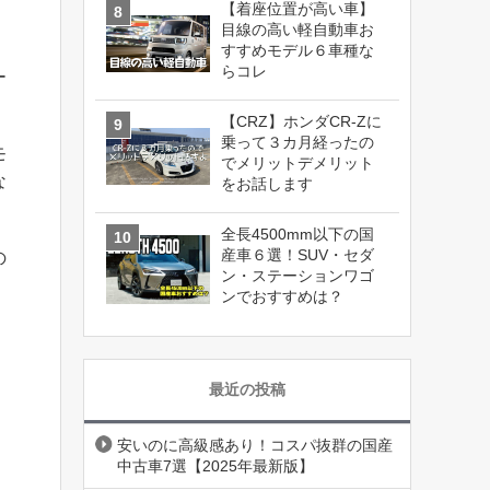
【着座位置が高い車】
目線の高い軽自動車お
すすめモデル６車種な
らコレ
ー
【CRZ】ホンダCR-Zに
乗って３カ月経ったの
モ
でメリットデメリット
な
をお話します
全長4500mm以下の国
産車６選！SUV・セダ
の
ン・ステーションワゴ
ンでおすすめは？
最近の投稿
安いのに高級感あり！コスパ抜群の国産
中古車7選【2025年最新版】