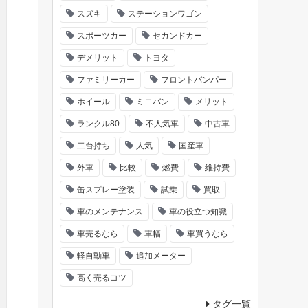
スズキ
ステーションワゴン
スポーツカー
セカンドカー
デメリット
トヨタ
ファミリーカー
フロントバンパー
ホイール
ミニバン
メリット
ランクル80
不人気車
中古車
二台持ち
人気
国産車
外車
比較
燃費
維持費
缶スプレー塗装
試乗
買取
車のメンテナンス
車の役立つ知識
車売るなら
車幅
車買うなら
軽自動車
追加メーター
高く売るコツ
タグ一覧