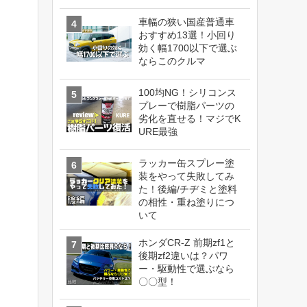
車幅の狭い国産普通車
おすすめ13選！小回り
効く幅1700以下で選ぶ
ならこのクルマ
100均NG！シリコンス
プレーで樹脂パーツの
劣化を直せる！マジでK
URE最強
ラッカー缶スプレー塗
装をやって失敗してみ
た！後編/チヂミと塗料
の相性・重ね塗りにつ
いて
ホンダCR-Z 前期zf1と
後期zf2違いは？パワ
ー・駆動性で選ぶなら
〇〇型！