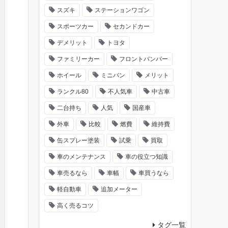
スズキ
ステーションワゴン
スポーツカー
セカンドカー
デメリット
トヨタ
ファミリーカー
フロントバンパー
ホイール
ミニバン
メリット
ランクル80
不人気車
中古車
二台持ち
人気
国産車
外車
比較
燃費
維持費
缶スプレー塗装
試乗
買取
車のメンテナンス
車の役立つ知識
車売るなら
車幅
車買うなら
軽自動車
追加メーター
高く売るコツ
タグ一覧