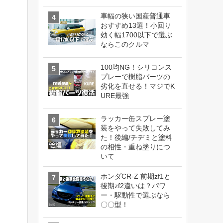
車幅の狭い国産普通車
おすすめ13選！小回り
効く幅1700以下で選ぶ
ならこのクルマ
100均NG！シリコンス
プレーで樹脂パーツの
劣化を直せる！マジでK
URE最強
ラッカー缶スプレー塗
装をやって失敗してみ
た！後編/チヂミと塗料
の相性・重ね塗りにつ
いて
ホンダCR-Z 前期zf1と
後期zf2違いは？パワ
ー・駆動性で選ぶなら
〇〇型！