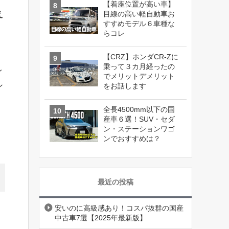
【着座位置が高い車】
え
目線の高い軽自動車お
すすめモデル６車種な
らコレ
【CRZ】ホンダCR-Zに
乗って３カ月経ったの
イ
でメリットデメリット
ン
をお話します
全長4500mm以下の国
産車６選！SUV・セダ
ン・ステーションワゴ
ンでおすすめは？
最近の投稿
安いのに高級感あり！コスパ抜群の国産
中古車7選【2025年最新版】