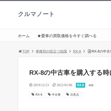
クルマノート
ホーム
★愛車の買取価格を今すぐ調べる
TOP
車種別の役立つ知識
RX-8
RX-8の
RX-8の中古車を購入する
mii
2019/12/23
2022/01/06
RX-8
RX-8
中古車
注意点