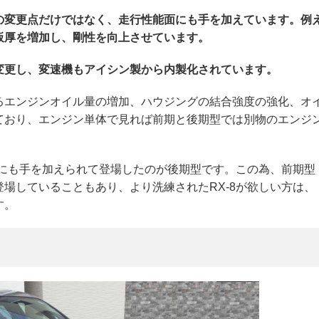
の変更点だけではなく、走行性能面にも手を加えています。例
板厚を増加し、剛性を向上させています。
変更し、変速機もアイシン製から内製化されています。
るエンジンオイル量の増加、ハウジングの結合強度の強化、オ
ており、エンジン単体で見れば前期と後期型では別物のエンジ
分にも手を加えられて登場したのが後期型です。この為、前期型
場していることもあり、より洗練されたRX-8が欲しい方は、
す。