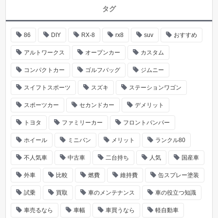
タグ
86
DIY
RX-8
rx8
suv
おすすめ
アルトワークス
オープンカー
カスタム
コンパクトカー
ゴルフバッグ
ジムニー
スイフトスポーツ
スズキ
ステーションワゴン
スポーツカー
セカンドカー
デメリット
トヨタ
ファミリーカー
フロントバンパー
ホイール
ミニバン
メリット
ランクル80
不人気車
中古車
二台持ち
人気
国産車
外車
比較
燃費
維持費
缶スプレー塗装
試乗
買取
車のメンテナンス
車の役立つ知識
車売るなら
車幅
車買うなら
軽自動車