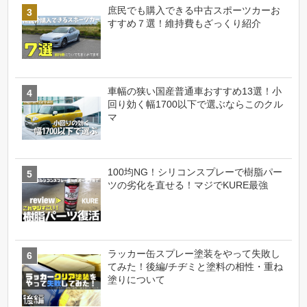
庶民でも購入できる中古スポーツカーお
すすめ７選！維持費もざっくり紹介
車幅の狭い国産普通車おすすめ13選！小
回り効く幅1700以下で選ぶならこのクル
マ
100均NG！シリコンスプレーで樹脂パー
ツの劣化を直せる！マジでKURE最強
ラッカー缶スプレー塗装をやって失敗し
てみた！後編/チヂミと塗料の相性・重ね
塗りについて