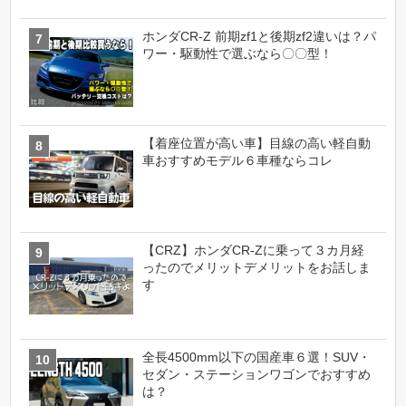
ホンダCR-Z 前期zf1と後期zf2違いは？パ
ワー・駆動性で選ぶなら〇〇型！
【着座位置が高い車】目線の高い軽自動
車おすすめモデル６車種ならコレ
【CRZ】ホンダCR-Zに乗って３カ月経
ったのでメリットデメリットをお話しま
す
全長4500mm以下の国産車６選！SUV・
セダン・ステーションワゴンでおすすめ
は？