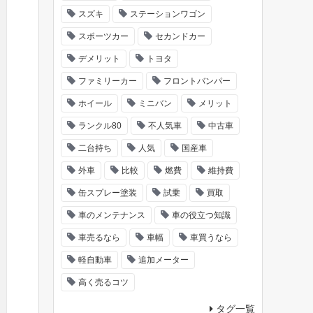
スズキ
ステーションワゴン
スポーツカー
セカンドカー
デメリット
トヨタ
ファミリーカー
フロントバンパー
ホイール
ミニバン
メリット
ランクル80
不人気車
中古車
二台持ち
人気
国産車
外車
比較
燃費
維持費
缶スプレー塗装
試乗
買取
車のメンテナンス
車の役立つ知識
車売るなら
車幅
車買うなら
軽自動車
追加メーター
高く売るコツ
タグ一覧