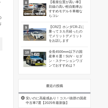
て
【着座位置が高い車】
目線の高い軽自動車お
すすめモデル６車種な
らコレ
の
お
【CRZ】ホンダCR-Zに
乗って３カ月経ったの
でメリットデメリット
をお話します
全長4500mm以下の国
産車６選！SUV・セダ
ン・ステーションワゴ
ンでおすすめは？
最近の投稿
安いのに高級感あり！コスパ抜群の国産
中古車7選【2025年最新版】