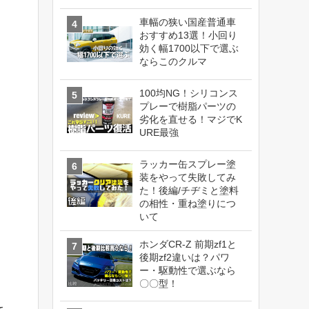
車幅の狭い国産普通車
おすすめ13選！小回り
効く幅1700以下で選ぶ
ならこのクルマ
100均NG！シリコンス
プレーで樹脂パーツの
劣化を直せる！マジでK
URE最強
ラッカー缶スプレー塗
装をやって失敗してみ
た！後編/チヂミと塗料
の相性・重ね塗りにつ
いて
ホンダCR-Z 前期zf1と
後期zf2違いは？パワ
ー・駆動性で選ぶなら
〇〇型！