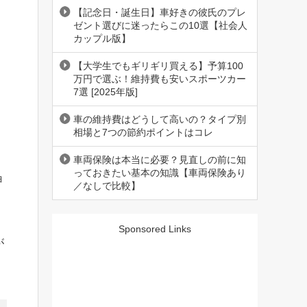
【記念日・誕生日】車好きの彼氏のプレ
ゼント選びに迷ったらこの10選【社会人
カップル版】
【大学生でもギリギリ買える】予算100
万円で選ぶ！維持費も安いスポーツカー
7選 [2025年版]
車の維持費はどうして高いの？タイプ別
相場と7つの節約ポイントはコレ
。
車両保険は本当に必要？見直しの前に知
っておきたい基本の知識【車両保険あり
ョ
／なしで比較】
Sponsored Links
が